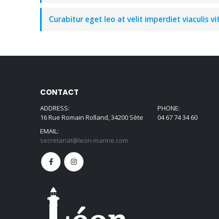
Curabitur eget leo at velit imperdiet viaculis vi
CONTACT
ADDRESS:
PHONE:
16 Rue Romain Rolland, 34200 Sète
04 67 74 34 60
EMAIL:
secretariat@leon-marine.com