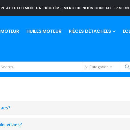
RE ACTUELLEMENT UN PROBLÈME, MERCI DE NOUS CONTACTER SI UN 
E MOTEUR
HUILES MOTEUR
PIÈCES DÉTACHÉES
EC
All Categories
taes?
lis vitaes?