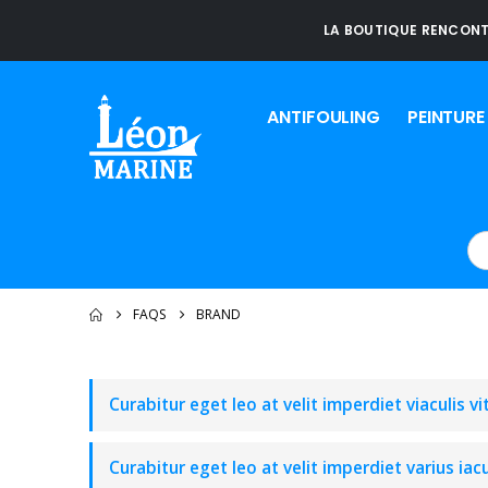
LA BOUTIQUE RENCONT
ANTIFOULING
PEINTUR
FAQS
BRAND
Curabitur eget leo at velit imperdiet viaculis vi
Curabitur eget leo at velit imperdiet varius iacu