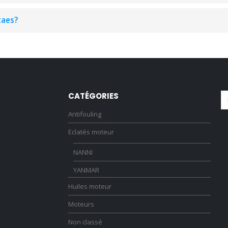
taes?
CATÉGORIES
Antifouling
Eclatés moteur
NANNI
YANMAR
Huiles moteur
Moteurs
Non classé