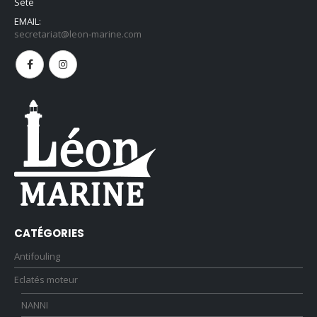
Sète
EMAIL:
secretariat@leon-marine.com
CATÉGORIES
Antifouling
Eclatés moteur
NANNI