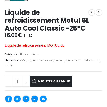
Liquide de
refroidissement Motul 5L
Auto Cool Classic -25°C
16.00
€
TTC
Liquide de refroidissement MOTUL 5L
Catégorie :
Huiles moteur
Étiquettes :
- 25°
,
5L
,
auto cool classic
,
bateau
,
liquide de refroidissement
,
motul
AJOUTER AU PANIER