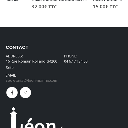
32.00
€
15.00
€
TTC
TTC
CONTACT
ADDRESS:
PHONE:
16 Rue Romain Rolland, 34200
04 67 74 34 60
Sète
EMAIL:
secretariat@leon-marine.com