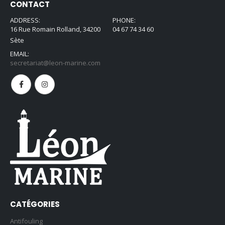
CONTACT
ADDRESS:
PHONE:
16 Rue Romain Rolland, 34200
04 67 74 34 60
Sète
EMAIL:
secretariat@leon-marine.com
CATÉGORIES
Antifouling