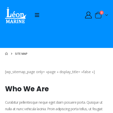
0
SITE MAP
[wp_sitemap_page only= »page » display_title= »false »]
Who
We Are
Curabitur pellentesque neque eget diam posuere porta. Quisque ut
nulla at nunc vehicula lacinia. Proin adipiscing porta tellus, ut feugiat