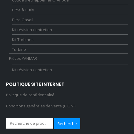
Filtre à Huile
Filtre Gasoil
Kit révision / entretien
Kit Turbines
Turbine
Pièces YANMAR
Kit révision / entretien
POLITIQUE SITE INTERNET
Politique de confidentialité
Conditions générales de vente (C.G.V.)
Recherche