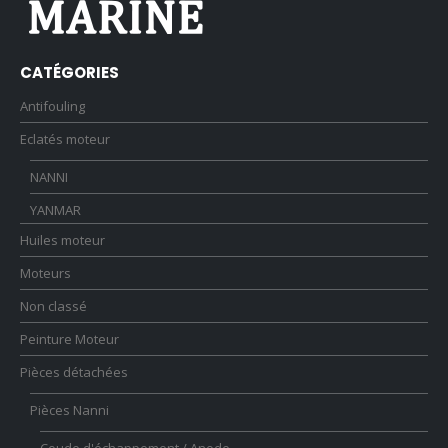
CATÉGORIES
Antifouling
Eclatés moteur
NANNI
YANMAR
Huiles moteur
Moteurs
Non classé
Peinture Moteur
Pièces détachées
Pièces Nanni
Coude d'échappement / Anode