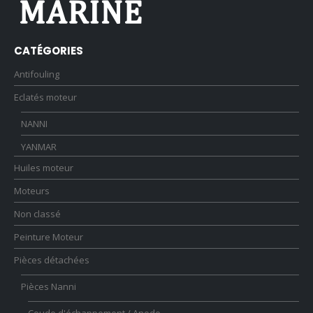
CATÉGORIES
Antifouling
Eclatés moteur
NANNI
YANMAR
Huiles moteur
Moteurs
Non classé
Peinture Moteur
Pièces détachées
Pièces Nanni
Coude d'échappement / Anode