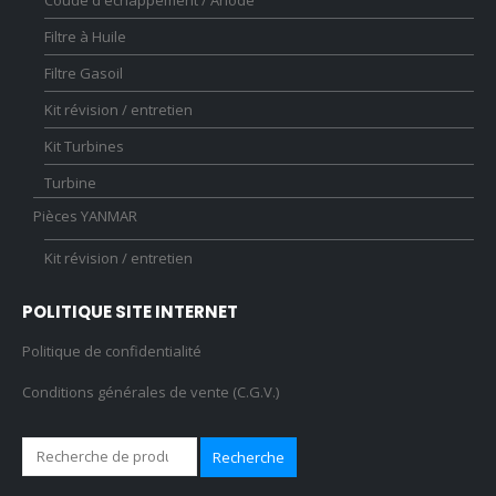
Filtre à Huile
Filtre Gasoil
Kit révision / entretien
Kit Turbines
Turbine
Pièces YANMAR
Kit révision / entretien
POLITIQUE SITE INTERNET
Politique de confidentialité
Conditions générales de vente (C.G.V.)
Recherche