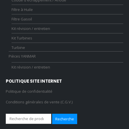
Filtre à Huile
Filtre Gasoil
Kit révision / entretien
Kit Turbines
Turbine
Pièces YANMAR
Kit révision / entretien
POLITIQUE SITE INTERNET
Politique de confidentialité
Conditions générales de vente (C.G.V.)
Recherche