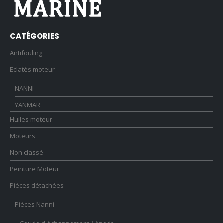
CATÉGORIES
Antifouling
Eclatés moteur
NANNI
YANMAR
Huiles moteur
Moteurs
Non classé
Peinture Moteur
Pièces détachées
Pièces Nanni
Coude d'échappement / Anode