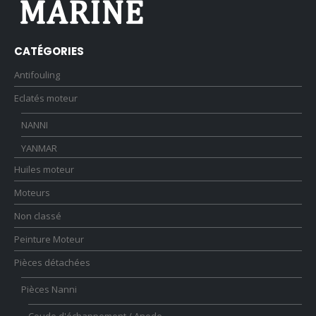
CATÉGORIES
Antifouling
Eclatés moteur
NANNI
YANMAR
Huiles moteur
Moteurs
Non classé
Peinture Moteur
Pièces détachées
Pièces Nanni
Coude d'échappement / Anode