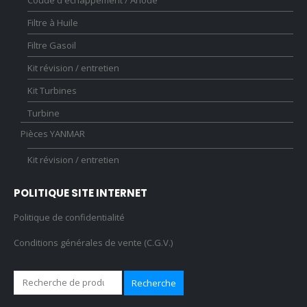
Filtre à Huile
Filtre Gasoil
Kit révision / entretien
Kit Turbines
Turbine
Pièces YANMAR
Kit révision / entretien
POLITIQUE SITE INTERNET
Politique de confidentialité
Conditions générales de vente (C.G.V.)
Recherche