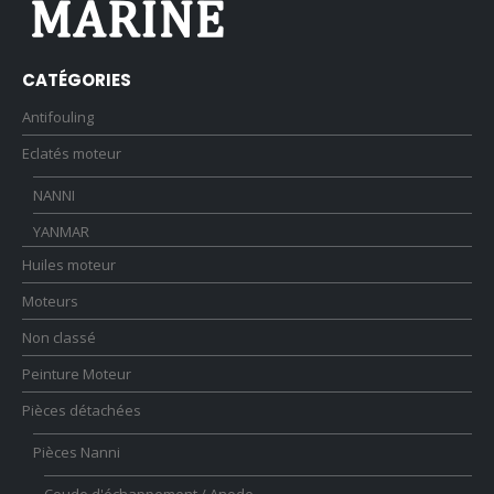
CATÉGORIES
Antifouling
Eclatés moteur
NANNI
YANMAR
Huiles moteur
Moteurs
Non classé
Peinture Moteur
Pièces détachées
Pièces Nanni
Coude d'échappement / Anode