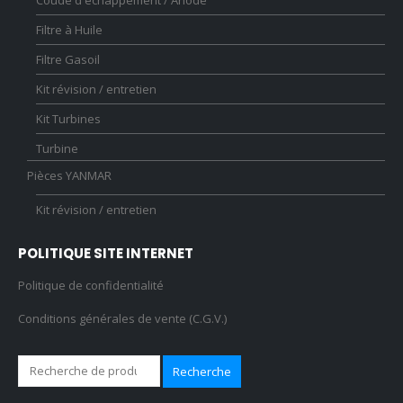
Filtre à Huile
Filtre Gasoil
Kit révision / entretien
Kit Turbines
Turbine
Pièces YANMAR
Kit révision / entretien
POLITIQUE SITE INTERNET
Politique de confidentialité
Conditions générales de vente (C.G.V.)
Recherche