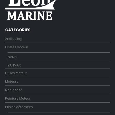
CATÉGORIES
Antifouling
Eclatés moteur
NANNI
YANMAR
Huiles moteur
Moteurs
Non classé
Peinture Moteur
Pièces détachées