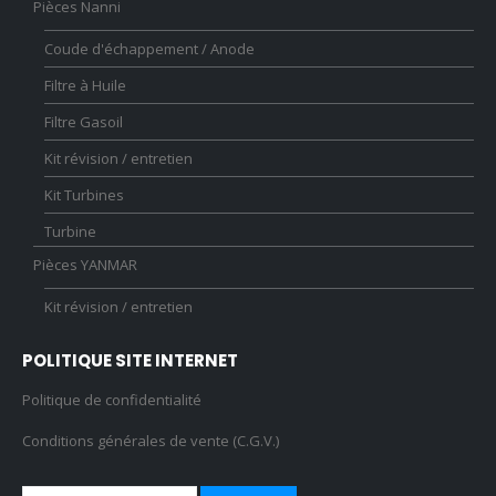
Pièces Nanni
Coude d'échappement / Anode
Filtre à Huile
Filtre Gasoil
Kit révision / entretien
Kit Turbines
Turbine
Pièces YANMAR
Kit révision / entretien
POLITIQUE SITE INTERNET
Politique de confidentialité
Conditions générales de vente (C.G.V.)