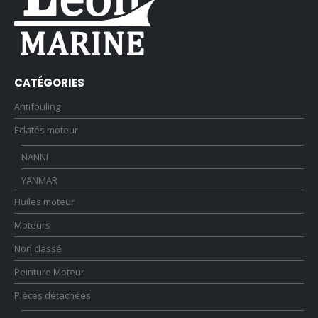
CATÉGORIES
Antifouling
Eclatés moteur
NANNI
YANMAR
Huiles moteur
Moteurs
Non classé
Peinture Moteur
Pièces détachées