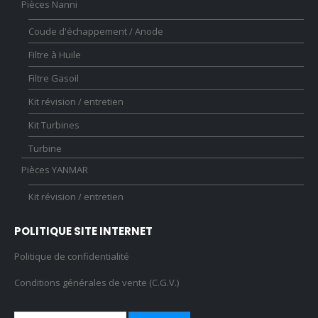
Pièces Nanni
Coude d'échappement / Anode
Filtre à Huile
Filtre Gasoil
Kit révision / entretien
Kit Turbines
Turbine
Pièces YANMAR
Kit révision / entretien
POLITIQUE SITE INTERNET
Politique de confidentialité
Conditions générales de vente (C.G.V.)